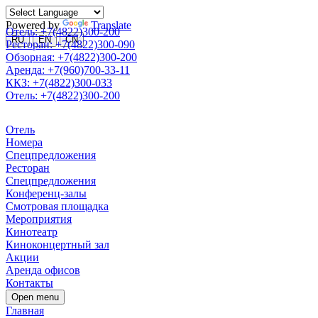
Powered by
Translate
Отель: +7(4822)300-200
RU
EN
CN
Ресторан: +7(4822)300-090
Обзорная: +7(4822)300-200
Аренда: +7(960)700-33-11
ККЗ: +7(4822)300-033
Отель: +7(4822)300-200
Отель
Номера
Спецпредложения
Ресторан
Спецпредложения
Конференц-залы
Смотровая площадка
Мероприятия
Кинотеатр
Киноконцертный зал
Акции
Аренда офисов
Контакты
Open menu
Главная