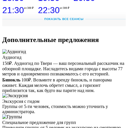
21
:
30
22
:
30
от 300 ₽
от 300 ₽
ПОКАЗАТЬ ВСЕ СЕАНСЫ
Завтра
8 августа
09
:
30
10
:
30
11
:
30
от 350 ₽
от 350 ₽
от 350 ₽
Дополнительные предложения
12
:
30
13
:
30
14
:
30
от 350 ₽
от 350 ₽
от 350 ₽
15
:
30
16
:
30
17
:
30
от 350 ₽
от 350 ₽
от 350 ₽
Аудиогид
150
₽. Аудиогид по Твери — ваш персональный рассказчик на
18
:
30
19
:
30
20
:
30
от 350 ₽
от 350 ₽
от 350 ₽
обзорной площадке. Насладитесь видами города с высоты 77
метров и одновременно познакомьтесь с его историей.
21
:
30
22
:
30
от 350 ₽
от 350 ₽
Бинокль
100
₽. Возьмите в аренду бинокль, и панорама
оживет. Каждая мелочь обретет смысл, а горизонт
приблизится так, как будто вы парите над ним.
воскресенье
9 августа
09
:
30
10
:
30
11
:
30
от 350 ₽
от 350 ₽
от 350 ₽
Экскурсия с гидом
Группы от 5-ти человек, стоимость можно уточнить у
12
:
30
13
:
30
14
:
30
от 350 ₽
от 350 ₽
от 350 ₽
администратора.
15
:
30
16
:
30
17
:
30
от 350 ₽
от 350 ₽
от 350 ₽
Специальное предложение для групп
Приводите группу от 5 человек на экскурсию на смотровую