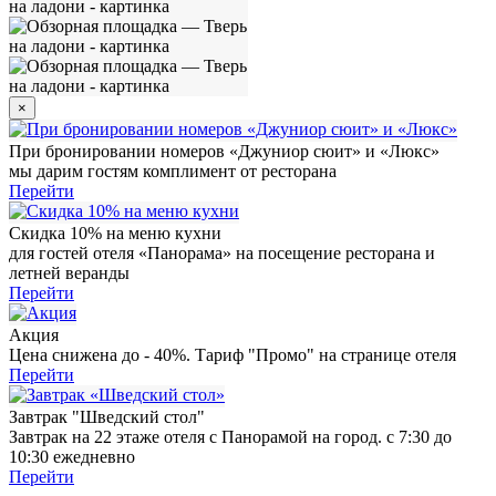
15
:
30
16
:
30
17
:
30
от 300 ₽
от 300 ₽
от 300 ₽
18
:
30
19
:
30
20
:
30
от 300 ₽
от 300 ₽
от 300 ₽
×
21
:
30
22
:
30
от 300 ₽
от 300 ₽
При бронировании номеров «Джуниор сюит» и «Люкс»
мы дарим гостям комплимент от ресторана
пятница
14 августа
Перейти
09
:
30
10
:
30
11
:
30
от 300 ₽
от 300 ₽
от 300 ₽
Скидка 10% на меню кухни
12
:
30
13
:
30
14
:
30
от 300 ₽
от 300 ₽
от 300 ₽
для гостей отеля «Панорама» на посещение ресторана и
летней веранды
15
:
30
16
:
30
17
:
30
от 300 ₽
от 300 ₽
от 300 ₽
Перейти
18
:
30
19
:
30
20
:
30
Акция
от 300 ₽
от 300 ₽
от 300 ₽
Цена снижена до - 40%. Тариф "Промо" на странице отеля
Перейти
21
:
30
22
:
30
от 300 ₽
от 300 ₽
Завтрак "Шведский стол"
Завтрак на 22 этаже отеля с Панорамой на город. с 7:30 до
суббота
15 августа
09
:
30
10
:
30
11
:
30
10:30 ежедневно
от 350 ₽
от 350 ₽
от 350 ₽
Перейти