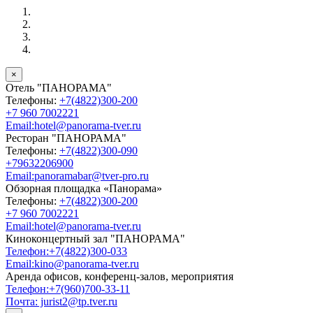
12
:
30
13
:
30
14
:
30
от 350 ₽
от 350 ₽
от 350 ₽
15
:
30
16
:
30
17
:
30
от 350 ₽
от 350 ₽
от 350 ₽
18
:
30
19
:
30
20
:
30
от 350 ₽
от 350 ₽
от 350 ₽
×
Отель "ПАНОРАМА"
21
:
30
22
:
30
от 350 ₽
от 350 ₽
Телефоны:
+7(4822)300-200
+7 960 7002221
Email:hotel@panorama-tver.ru
воскресенье
16 августа
Ресторан "ПАНОРАМА"
09
:
30
10
:
30
11
:
30
от 350 ₽
от 350 ₽
от 350 ₽
Телефоны:
+7(4822)300-090
+79632206900
12
:
30
13
:
30
14
:
30
от 350 ₽
от 350 ₽
от 350 ₽
Email:panoramabar@tver-pro.ru
Обзорная площадка «Панорама»
15
:
30
16
:
30
17
:
30
Телефоны:
+7(4822)300-200
от 350 ₽
от 350 ₽
от 350 ₽
+7 960 7002221
Email:hotel@panorama-tver.ru
18
:
30
19
:
30
20
:
30
от 350 ₽
от 350 ₽
от 350 ₽
Киноконцертный зал "ПАНОРАМА"
Телефон:+7(4822)300-033
21
:
30
22
:
30
от 350 ₽
от 350 ₽
Email:kino@panorama-tver.ru
Аренда офисов, конференц-залов, мероприятия
Телефон:+7(960)700-33-11
понедельник
17 августа
Почта: jurist2@tp.tver.ru
09
:
30
10
:
30
11
:
30
от 300 ₽
от 300 ₽
от 300 ₽