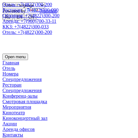
Отель: +7(4822)300-200
Ресторан: +7(4822)300-090
Powered by
Translate
Обзорная: +7(4822)300-200
RU
EN
CN
Аренда: +7(960)700-33-11
ККЗ: +7(4822)300-033
Отель: +7(4822)300-200
Open menu
Главная
Отель
Номера
Спецпредложения
Ресторан
Спецпредложения
Конференц-залы
Смотровая площадка
Мероприятия
Кинотеатр
Киноконцертный зал
Акции
Аренда офисов
Контакты